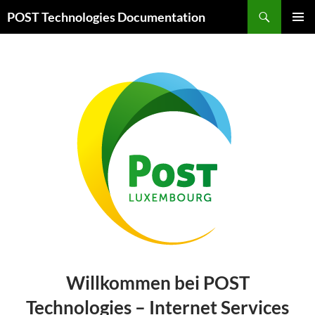
Zum
Suchen
POST Technologies Documentation
Inhalt
PRIMÄR
springen
MENÜ
Willkommen bei POST
Technologies – Internet Services