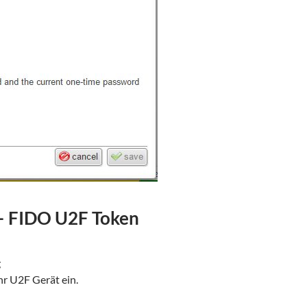
– FIDO U2F Token
g
hr U2F Gerät ein.