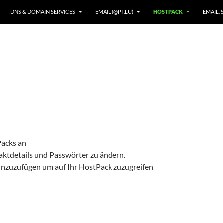
DNS & DOMAIN SERVICES
EMAIL (@PT.LU)
HOSTPACK
EMAIL, 
Packs an
taktdetails und Passwörter zu ändern.
hinzuzufügen um auf Ihr HostPack zuzugreifen