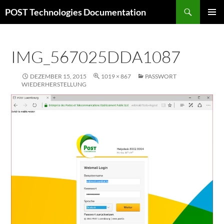
Zum
Suchen
POST Technologies Documentation
Inhalt
PRIMÄR
springen
MENÜ
IMG_567025DDA1087
DEZEMBER 15, 2015
1019 × 867
PASSWORT
WIEDERHERSTELLUNG