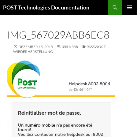
Zum
Suchen
POST Technologies Documentation
Inhalt
PRIMÄR
springen
MENÜ
IMG_567029ABB6EC8
DEZEMBER 15, 2015
355 × 358
PASSWORT
WIEDERHERSTELLUNG