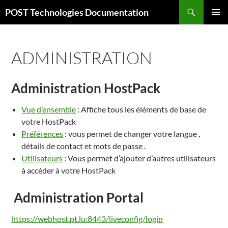
Aller
Recherche
POST Technologies Documentation
au
MENU
contenu
PRINCI
ADMINISTRATION
Administration HostPack
Vue d’ensemble
: Affiche tous les éléments de base de
votre HostPack
Préférences
: vous permet de changer votre langue ,
détails de contact et mots de passe .
Utilisateurs
: Vous permet d’ajouter d’autres utilisateurs
à accéder à votre HostPack
Administration Portal
https://webhost.pt.lu:8443/liveconfig/login