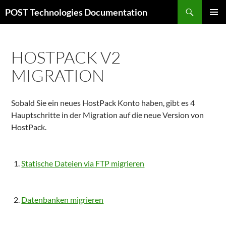
Zum
Suchen
POST Technologies Documentation
Inhalt
PRIMÄR
springen
MENÜ
HOSTPACK V2
MIGRATION
Sobald Sie ein neues HostPack Konto haben, gibt es 4
Hauptschritte in der Migration auf die neue Version von
HostPack.
Statische Dateien via FTP migrieren
Datenbanken migrieren