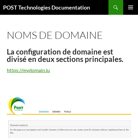
Aller
Recherche
POST Technologies Documentation
au
MENU
contenu
PRINCI
NOMS DE DOMAINE
La configuration de domaine est
divisé en deux sections principales.
https://mydomain.lu