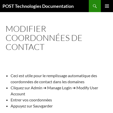
Aller
Recherche
POST Technologies Documentation
au
MENU
contenu
PRINCI
MODIFIER
COORDONNÉES DE
CONTACT
Ceci est utile pour le remplissage automatique des
coordonnées de contact dans les domaines
Cliquez sur Admin ➔ Manage Login ➔ Modify User
Account
Entrer vos coordonnées
Appuyez sur Sauvgarder