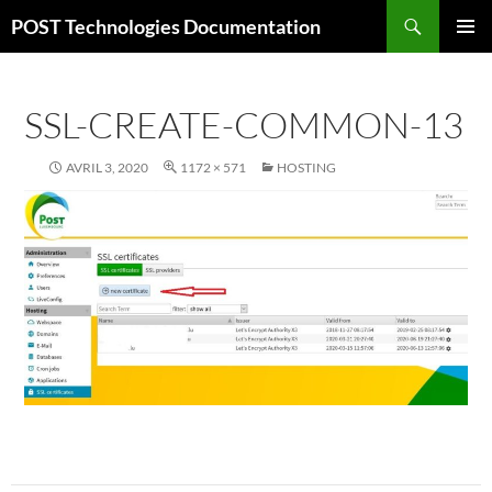
Aller
Recherche
POST Technologies Documentation
au
MENU
contenu
PRINCI
SSL-CREATE-COMMON-13
AVRIL 3, 2020
1172 × 571
HOSTING